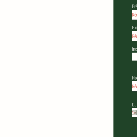
Pr
E-m
Ind
No
Da