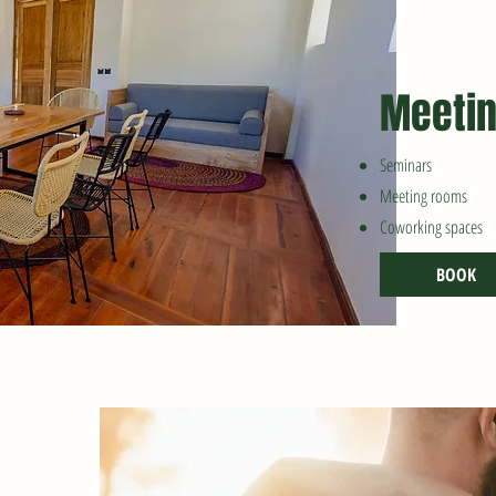
Meetin
Seminars
Meeting rooms
Coworking spaces
BOOK