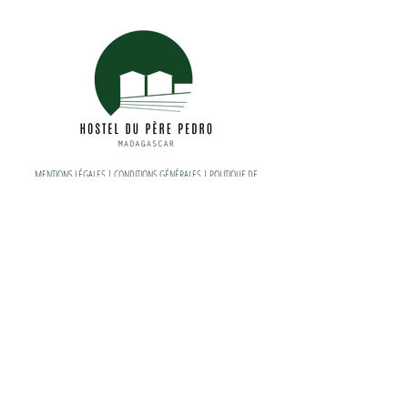
MENTIONS LÉGALES
| CONDITIONS GÉNÉRALES |
POLITIQUE DE
CONFIDENTIALITÉ
reservation@hostelduperepedro.com
+261 38 91 614 13
© 2023 par Hostel du Père Pedro |
MADEHO
Accueil
Chambres
Restaurant & Rooftop
Activités &
Événements
Infos