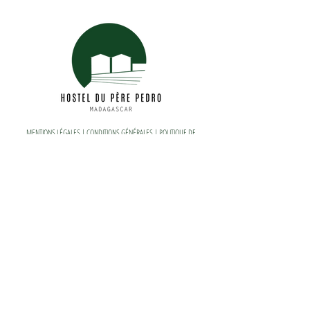
MENTIONS LÉGALES
| CONDITIONS GÉNÉRALES |
POLITIQUE DE
CONFIDENTIALITÉ
reservation@hostelduperepedro.com
+261 38 91 614 13
© 2023 par Hostel du Père Pedro |
MADEHO
Accueil
Chambres
Restaurant & Rooftop
Activités &
Événements
Infos